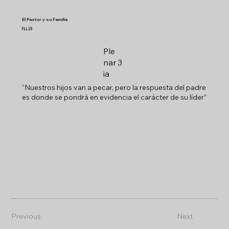
El Pastor y su Familia
FLL23
Ple
nar
3
ia
“Nuestros hijos van a pecar, pero la respuesta del padre
es donde se pondrá en evidencia el carácter de su líder”
Previous
Next