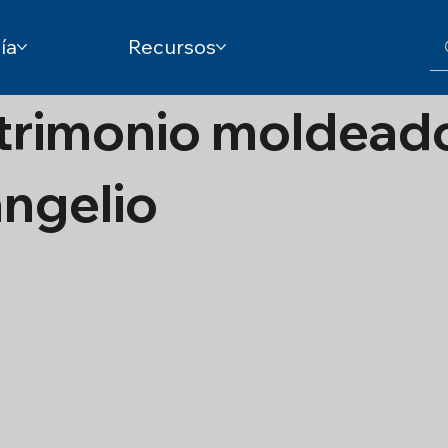
ía
Recursos
trimonio moldead
angelio