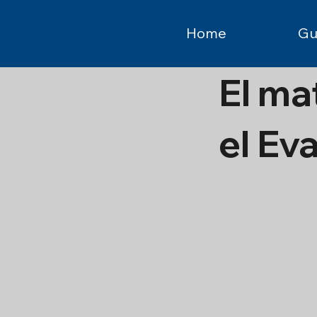
Home
Gu
El ma
el Ev