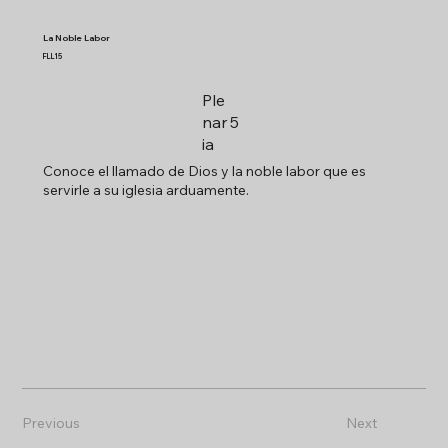
La Noble Labor
FLL15
Ple
nar
5
ia
Conoce el llamado de Dios y la noble labor que es
servirle a su iglesia arduamente.
Previous
Next