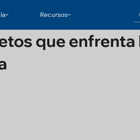
ía
Recursos
etos que enfrenta 
a