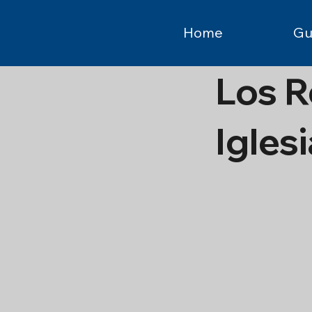
Home
Gu
Los R
Iglesi