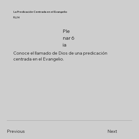
La Predicación Centrada en el Evangelio
FLL14
Ple
nar
6
ia
Conoce el llamado de Dios de una predicación
centrada en el Evangelio.
Previous
Next