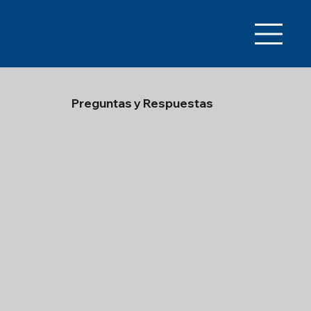
Preguntas y Respuestas