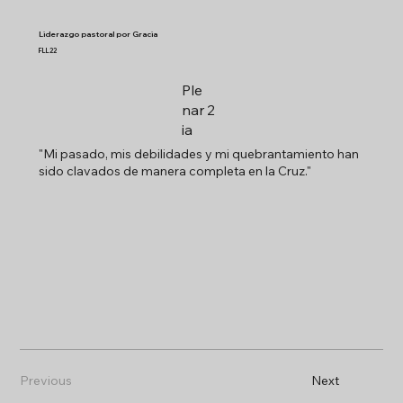
Liderazgo pastoral por Gracia
FLL22
Ple
nar
2
ia
"Mi pasado, mis debilidades y mi quebrantamiento han
sido clavados de manera completa en la Cruz."
Previous
Next