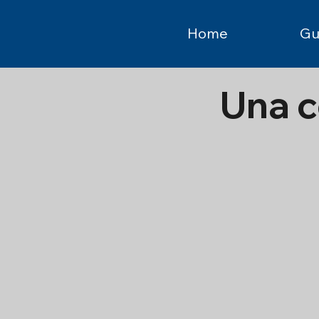
Home
Gu
Una c